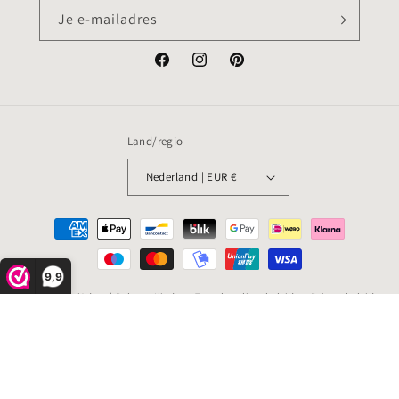
Je e-mailadres
Facebook
Instagram
Pinterest
Land/regio
Nederland | EUR €
Betaalmethoden
9,9
© 2026,
Coz'Adore | Baby en Kind
Terugbetalingsbeleid
Privacybeleid
Algemene voorwaarden
Contactgegevens
Wettelijke kennisgeving