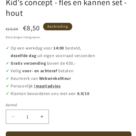
Kid's concept - fles en kannen set -
hout
Normale
Aanbiedingsprijs
€8,50
Aanbieding
€15,00
prijs
Belastingen inbegrepen.
Op een werkdag voor
14:00
besteld,
dezelfde dag
uit eigen voorraad verzonden
Gratis verzending
boven de €50,-
Veilig
voor- en achteraf
betalen
Keurmerk van
WebwinkelKeur
Persoonlijk
(maat)advies
Klanten beoordelen ons met een
9.9/10
Aantal
Aantal
Aantal
Aantal
verlagen
verhogen
voor
voor