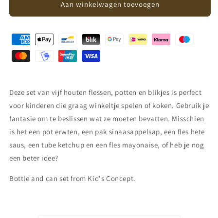
Kid&#39;s
Kid&#39;s
Aan winkelwagen toevoegen
concept
concept
-
-
fles
fles
en
en
kannen
kannen
set
set
-
-
hout
hout
Deze set van vijf houten flessen, potten en blikjes is perfect
voor kinderen die graag winkeltje spelen of koken. Gebruik je
fantasie om te beslissen wat ze moeten bevatten. Misschien
is het een pot erwten, een pak sinaasappelsap, een fles hete
saus, een tube ketchup en een fles mayonaise, of heb je nog
een beter idee?
Bottle and can set from Kid's Concept.