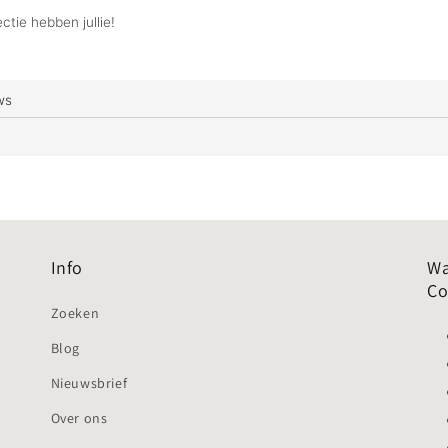
Info
Wa
Co
Zoeken
Blog
Nieuwsbrief
Over ons