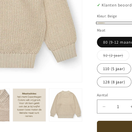
Klanten beoord
Kleur:
Beige
Beige
Maat
80 (9-12 maan
Vari
92 (2 jaar)
uitv
of
niet
110 (5 jaar)
besc
128 (8 jaar)
Aantal
Aantal
Aantal
verlagen
voor
Copenhage