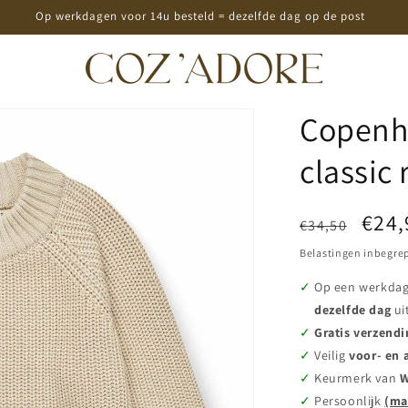
Op werkdagen voor 14u besteld = dezelfde dag op de post
Copenha
classic 
Normale
Aanb
€24,
€34,50
prijs
Belastingen inbegre
Op een werkda
dezelfde dag
ui
Gratis verzendi
Veilig
voor- en 
Keurmerk van
W
Persoonlijk
(ma