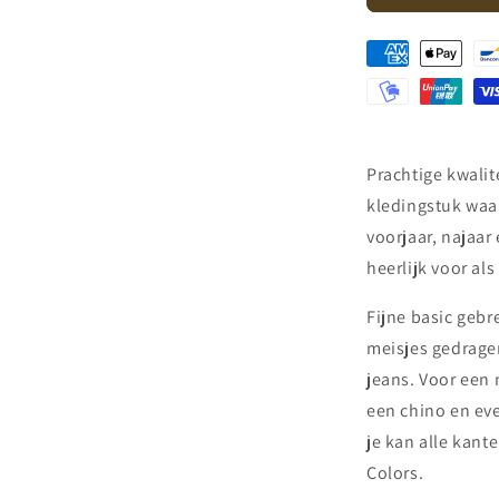
Colors
-
knitted
classic
rib
jumper
-
beige
Prachtige kwalit
kledingstuk waar
voorjaar, najaar
heerlijk voor al
Fijne basic gebr
meisjes gedrage
jeans. Voor een 
een chino en ev
je kan alle kant
Colors.