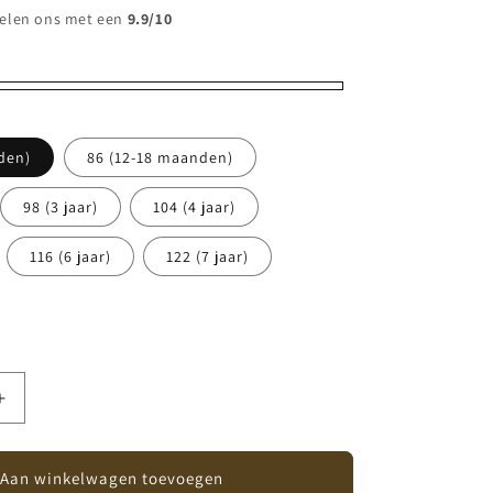
elen ons met een
9.9/10
den)
86 (12-18 maanden)
ant
98 (3 jaar)
104 (4 jaar)
erkocht
116 (6 jaar)
122 (7 jaar)
hikbaar
Aantal
verhogen
voor
n
Copenhagen
Aan winkelwagen toevoegen