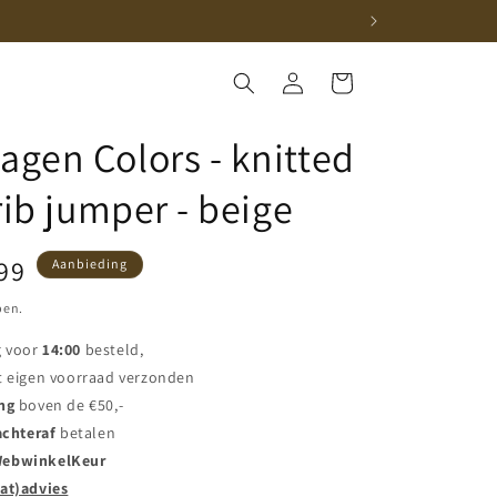
Inloggen
Winkelwagen
gen Colors - knitted
rib jumper - beige
iedingsprijs
99
Aanbieding
pen.
g voor
14:00
besteld,
t eigen voorraad verzonden
ng
boven de €50,-
achteraf
betalen
ebwinkelKeur
at)advies