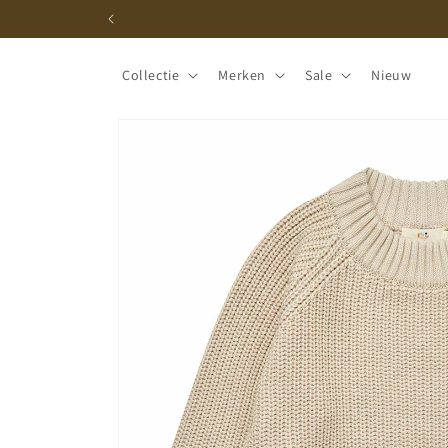
Meteen
naar de
content
Collectie
Merken
Sale
Nieuw
Ga direct naar
productinformatie