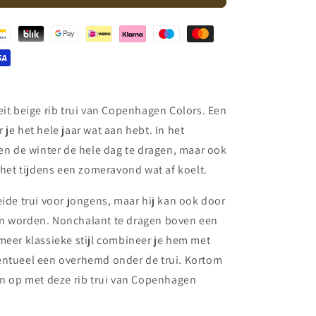
Colors
-
knitted
classic
rib
jumper
-
beige
eit beige rib trui van Copenhagen Colors. Een
 je het hele jaar wat aan hebt. In het
 en de winter de hele dag te dragen, maar ook
s het tijdens een zomeravond wat af koelt.
eide trui voor jongens, maar hij kan ook door
n worden. Nonchalant te dragen boven een
meer klassieke stijl combineer je hem met
entueel een overhemd onder de trui. Kortom
en op met deze rib trui van Copenhagen