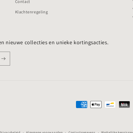
Contact
Klachtenregeling
en nieuwe collecties en unieke kortingsacties.
Betaalmethoden
Privacybeleid
Algemene voorwaarden
Contactgegevens
Wettelijke kennisge