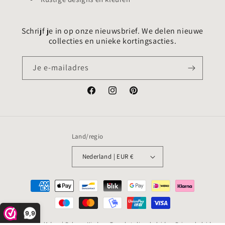
Schrijf je in op onze nieuwsbrief. We delen nieuwe
collecties en unieke kortingsacties.
Je e-mailadres
Facebook
Instagram
Pinterest
Land/regio
Nederland | EUR €
Betaalmethoden
9,9
© 2026,
Coz'Adore | Baby en Kind
Terugbetalingsbeleid
Privacybeleid