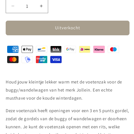
Aantal
Aantal
verlagen
verhogen
voor
voor
Jollein
Jollein
Uitverkocht
-
-
puffed
puffed
voetenzak
voetenzak
buggy/wandelwagen
buggy/wandelwagen
-
-
biscuit
biscuit
Houd jouw kleintje lekker warm met de voetenzak voor de
buggy/wandelwagen van het merk Jollein. Een echte
musthave voor de koude winterdagen.
Deze voetenzak heeft openingen voor een 3 en 5 punts gordel,
zodat de gordels van de buggy of wandelwagen er doorheen
kunnen. Je kunt de voetenzak openen met een rits, welke