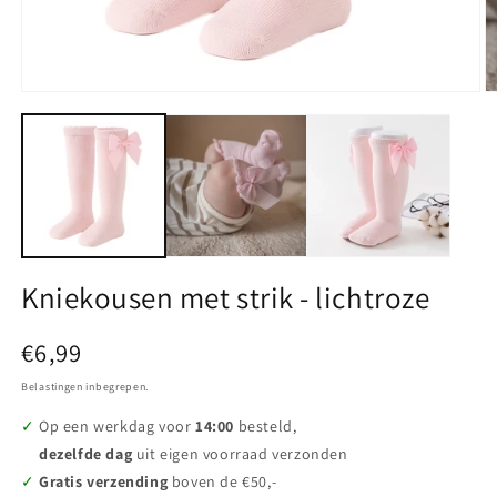
Media
M
1
2
openen
o
in
in
modaal
m
Kniekousen met strik - lichtroze
Normale
€6,99
prijs
Belastingen inbegrepen.
Op een werkdag voor
14:00
besteld,
dezelfde dag
uit eigen voorraad verzonden
Gratis verzending
boven de €50,-