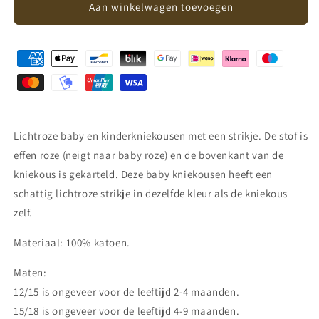
Kniekousen
Kniekousen
Aan winkelwagen toevoegen
met
met
strik
strik
-
-
lichtroze
lichtroze
Lichtroze baby en kinderkniekousen met een strikje. De stof is
effen roze (neigt naar baby roze) en de bovenkant van de
kniekous is gekarteld. Deze baby kniekousen heeft een
schattig lichtroze strikje in dezelfde kleur als de kniekous
zelf.
Materiaal: 100% katoen.
Maten:
12/15 is ongeveer voor de leeftijd 2-4 maanden.
15/18 is ongeveer voor de leeftijd 4-9 maanden.