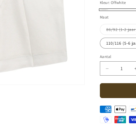
Kleur:
Offwhite
Offwhite
Maat
86/92 (1-2 jaar
110/116 (5-6 ja
Aantal
Aantal
Aantal
verlagen
voor
Labo
-
short
Louis
-
offwhite