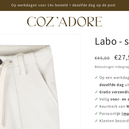
Op werkdagen voor 14u besteld = dezelfde dag op de post
Labo - s
Normale
Aanb
€27,
€45,00
prijs
Belastingen inbegre
Op een werkda
dezelfde dag
ui
Gratis verzendi
Veilig
voor- en 
Keurmerk van
W
Persoonlijk
(ma
Klanten beoord