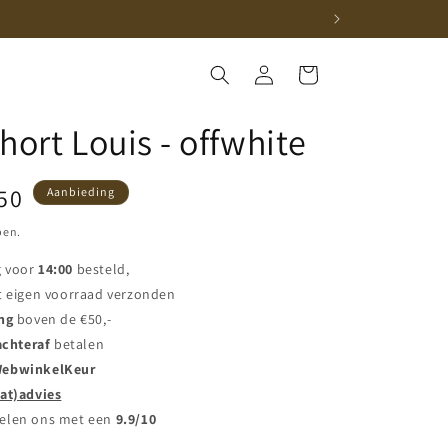
Winkelwagen
Inloggen
hort Louis - offwhite
iedingsprijs
50
Aanbieding
pen.
g voor
14:00
besteld,
t eigen voorraad verzonden
ng
boven de €50,-
achteraf
betalen
ebwinkelKeur
at)advies
elen ons met een
9.9/10