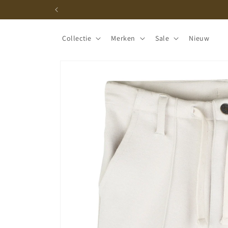
Meteen
naar de
content
Collectie
Merken
Sale
Nieuw
Ga direct naar
productinformatie