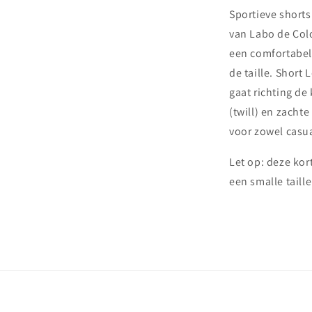
Sportieve shorts
van Labo de Colo
een comfortabele
de taille. Short
gaat richting de 
(twill) en zacht
voor zowel casu
Let op: deze kor
een smalle taille