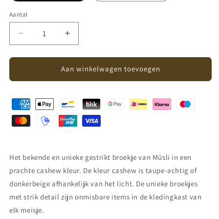
Aantal
Aantal
Aantal
Aantal
verlagen
verhogen
voor
voor
Müsli
Müsli
Aan winkelwagen toevoegen
-
-
bow
bow
pants
pants
-
-
cashew
cashew
Het bekende en unieke gestrikt broekje van Müsli in een
prachte cashew kleur. De kleur cashew is taupe-achtig of
donkerbeige afhankelijk van het licht. De unieke broekjes
met strik detail zijn onmisbare items in de kledingkast van
elk meisje.