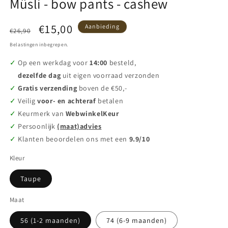
Müsli - bow pants - cashew
Normale
Aanbiedingsprijs
€15,00
Aanbieding
€26,90
prijs
Belastingen inbegrepen.
Op een werkdag voor
14:00
besteld,
dezelfde dag
uit eigen voorraad verzonden
Gratis verzending
boven de €50,-
Veilig
voor- en achteraf
betalen
Keurmerk van
WebwinkelKeur
Persoonlijk
(maat)advies
Klanten beoordelen ons met een
9.9/10
Kleur
Taupe
Maat
56 (1-2 maanden)
74 (6-9 maanden)