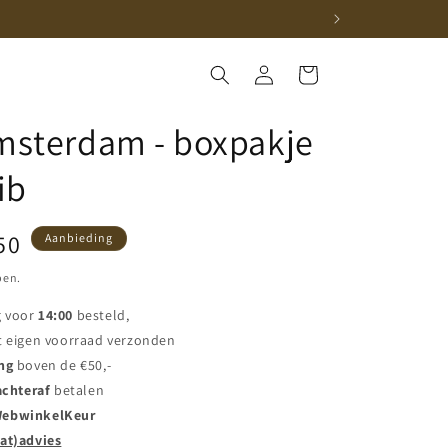
Inloggen
Winkelwagen
Amsterdam - boxpakje
ib
iedingsprijs
50
Aanbieding
pen.
g voor
14:00
besteld,
t eigen voorraad verzonden
ng
boven de €50,-
achteraf
betalen
ebwinkelKeur
at)advies