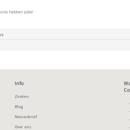
Info
Wa
Co
Zoeken
Blog
Nieuwsbrief
Over ons