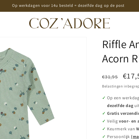
Op werkdagen voor 14u besteld = dezelfde dag op de post
Riffle 
Acorn R
Normale
Aanb
€17,
€31,95
prijs
Belastingen inbegre
Op een werkda
dezelfde dag
ui
Gratis verzendi
Veilig
voor- en 
Keurmerk van
W
Persoonlijk
(ma