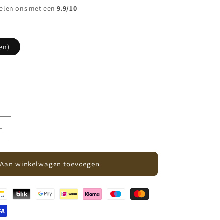
elen ons met een
9.9/10
en)
Aantal
verhogen
voor
Riffle
Aan winkelwagen toevoegen
Amsterdam
-
boxpakje
Acorn
Rib