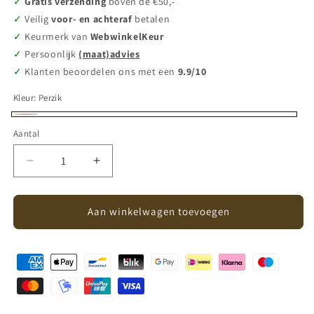
Gratis verzending
boven de €50,-
Veilig
voor- en achteraf
betalen
Keurmerk van
WebwinkelKeur
Persoonlijk
(maat)advies
Klanten beoordelen ons met een
9.9/10
Kleur:
Perzik
Perzik
Aantal
Aantal
Aantal
Aantal
verlagen
verhogen
voor
voor
Salted
Salted
Aan winkelwagen toevoegen
Stories
Stories
-
-
stacking
stacking
tower
tower
Solid
Solid
-
-
peach
peach