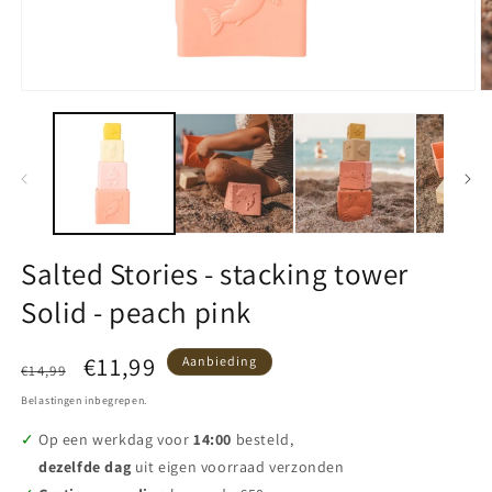
Media
M
1
2
openen
o
in
in
modaal
m
Salted Stories - stacking tower
Solid - peach pink
Normale
Aanbiedingsprijs
€11,99
Aanbieding
€14,99
prijs
Belastingen inbegrepen.
Op een werkdag voor
14:00
besteld,
dezelfde dag
uit eigen voorraad verzonden