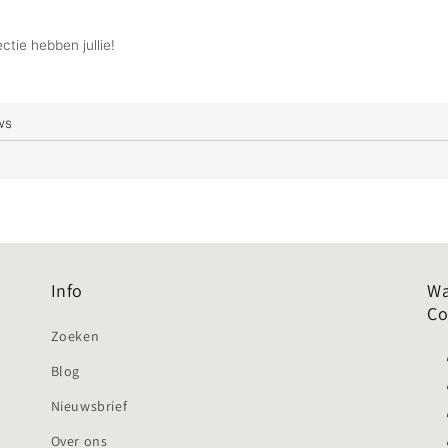
Info
Wa
Co
Zoeken
Blog
Nieuwsbrief
Over ons