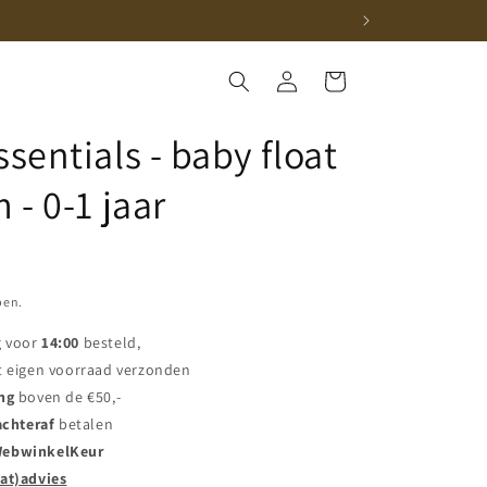
Inloggen
Winkelwagen
sentials - baby float
 - 0-1 jaar
pen.
g voor
14:00
besteld,
t eigen voorraad verzonden
ng
boven de €50,-
achteraf
betalen
ebwinkelKeur
at)advies