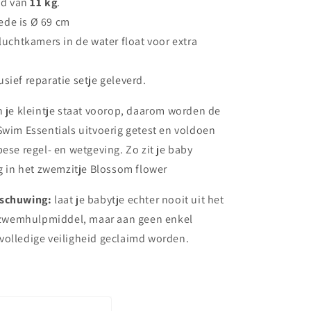
id van
11 kg
.
ede is Ø 69 cm
 luchtkamers in de water float voor extra
usief reparatie setje geleverd.
n je kleintje staat voorop, daarom worden de
Swim Essentials uitvoerig getest en voldoen
pese regel- en wetgeving. Zo zit je baby
ig in het zwemzitje Blossom flower
rschuwing:
laat je babytje echter nooit uit het
en zwemhulpmiddel, maar aan geen enkel
volledige veiligheid geclaimd worden.