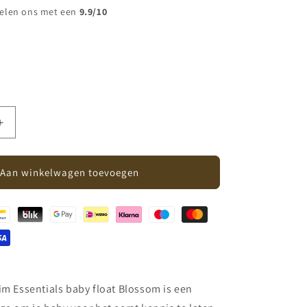
elen ons met een
9.9/10
Aantal
verhogen
voor
Swim
Aan winkelwagen toevoegen
Essentials
-
baby
float
Blossom
-
0-
1
im Essentials baby float Blossom is een
jaar