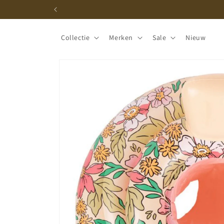
Meteen
naar de
content
Collectie
Merken
Sale
Nieuw
Ga direct naar
productinformatie