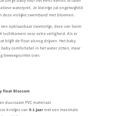
ze om je baby voor het eerst kennis te laten
tieve waterpret. Je kleintje zal ongetwijfeld
in deze vrolijke zwemband met bloemen.
is een opblaasbaar zwemzitje, deze van Swim
4 luchtkamers voor extra veiligheid. Als er
t blijft de float alsnog drijven. Het baby
e baby comfortabel in het water zitten, maar
g beweegruimte over.
 float Blossom
an duurzaam PVC materiaal.
oor kindjes van
0-1 jaar
met een maximale