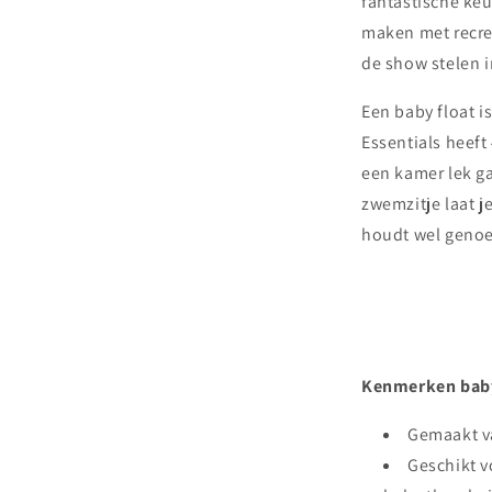
fantastische keu
maken met recrea
de show stelen 
Een baby float 
Essentials heeft 
een kamer lek gaa
zwemzitje laat j
houdt wel genoe
Kenmerken baby
Gemaakt v
Geschikt v