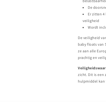
belastbaarhe
De doorsn
Er zitten 4
veiligheid
Wordt incl
De veiligheid va
baby floats van 
ze aan alle Euro
prachtig en veil
Veiligheidswaa
zicht. Dit is e
hulpmiddel kan 