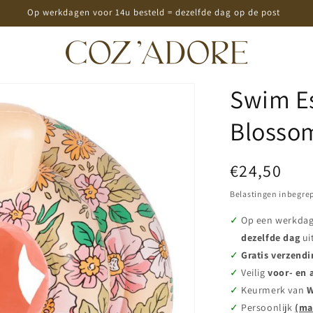
Op werkdagen voor 14u besteld = dezelfde dag op de post
Swim Es
Blossom
Normale
€24,50
prijs
Belastingen inbegre
Op een werkda
dezelfde dag
ui
Gratis verzendi
Veilig
voor- en 
Keurmerk van
W
Persoonlijk
(ma