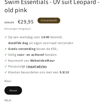
Swim Essentials - UV suit Leopard -
old pink
Normale
Aanbiedingsprijs
€29,95
Uitverkocht
€39,95
prijs
Belastingen inbegrepen.
Op een werkdag voor
14:00
besteld,
dezelfde dag
uit eigen voorraad verzonden
Gratis verzending
boven de €50,-
Veilig
voor- en achteraf
betalen
Keurmerk van
WebwinkelKeur
Persoonlijk
(maat)advies
Klanten beoordelen ons met een
9.9/10
Kleur
Variant
Roze
uitverkocht
of
niet
Maat
beschikbaar