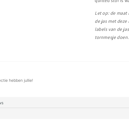
quilted stof is 
Let op: de maat l
de jas met deze 
labels van de ja
tornmesje doen