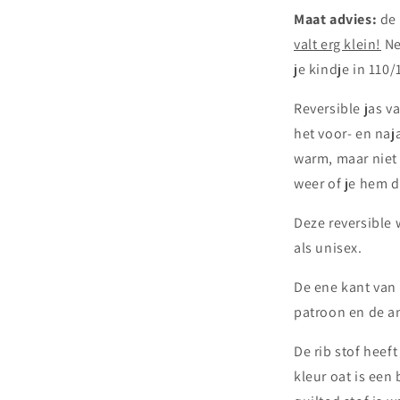
jacket
Maat advies:
de 
-
valt erg klein!
Ne
oat
je kindje in 110
Reversible jas v
het voor- en naj
warm, maar niet 
weer of je hem d
Deze reversible 
als unisex.
De ene kant van 
patroon en de an
De rib stof heef
kleur oat is een