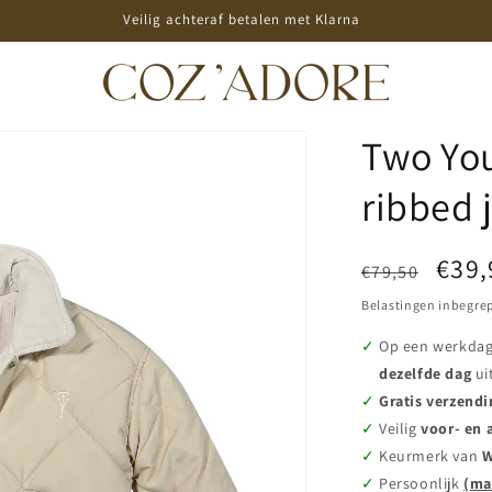
Veilig achteraf betalen met Klarna
Two You
ribbed j
Normale
Aanb
€39,
€79,50
prijs
Belastingen inbegre
Op een werkda
dezelfde dag
ui
Gratis verzendi
Veilig
voor- en 
Keurmerk van
W
Persoonlijk
(ma