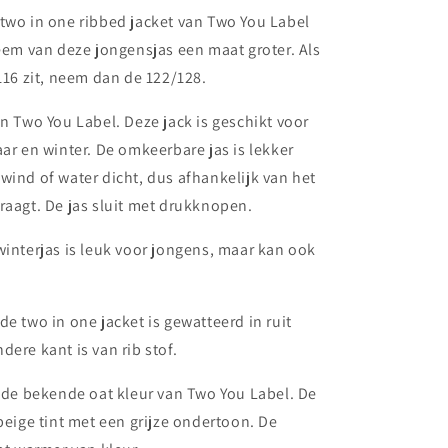
jacket
two in one ribbed jacket van Two You Label
-
em van deze jongensjas een maat groter. Als
oat
/116 zit, neem dan de 122/128.
an Two You Label. Deze jack is geschikt voor
aar en winter. De omkeerbare jas is lekker
wind of water dicht, dus afhankelijk van het
raagt. De jas sluit met drukknopen.
winterjas is leuk voor jongens, maar kan ook
de two in one jacket is gewatteerd in ruit
dere kant is van rib stof.
t de bekende oat kleur van Two You Label. De
 beige tint met een grijze ondertoon. De