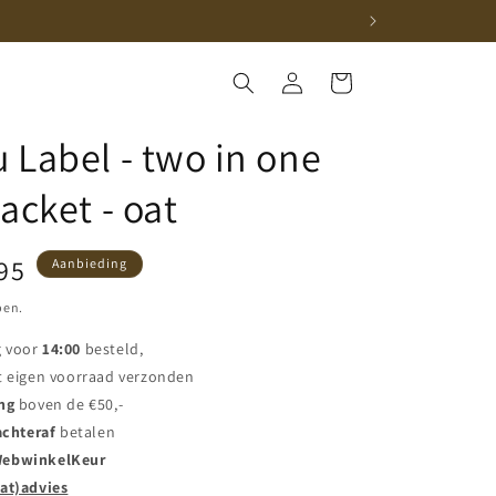
Winkelwagen
Inloggen
 Label - two in one
acket - oat
iedingsprijs
95
Aanbieding
pen.
g voor
14:00
besteld,
t eigen voorraad verzonden
ng
boven de €50,-
achteraf
betalen
ebwinkelKeur
at)advies